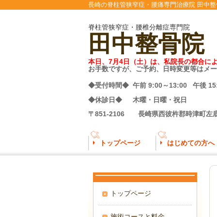
長崎の脊柱管狭窄症・腰痛専門治療院 田中整
脊柱管狭窄症・腰椎分離症専門院
田中整骨院
本日、7月4日（土）は、私院長の都合に
お手数ですが、ご予約、日時変更等はメー
◆受付時間◆ 午前 9:00～13:00 午後 15
◆休診日◆ 木曜・日曜・祝日
〒851-2106 長崎県西彼杵郡時津町左底
トップページ
はじめての方へ
トップページ
施術コースと料金