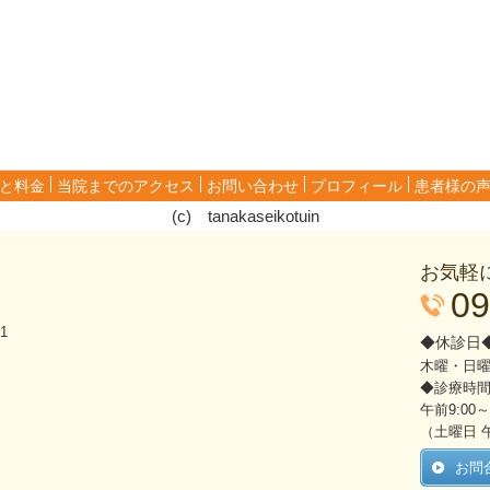
と料金
当院までのアクセス
お問い合わせ
プロフィール
患者様の
(c) tanakaseikotuin
お気軽
09
1
◆休診日
木曜・日
◆診療時
午前9:00～
（土曜日 午前
お問