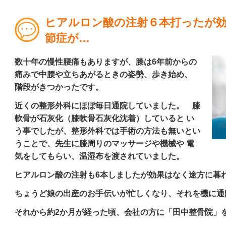
ヒアルロン酸の注射６本打ったが
節症が…
数十年の慢性腰痛もありますが、膝は
6
年前からの
痛みで中腰や立ちあがるときの姿勢、歩き始め、
階段がきつかったです。
近くの整形外科にほぼ毎日通院していました。 膝
軟骨が石灰化（膝軟骨石灰化沈着）していると い
う事でしたが、整形外科では手術の方法も無いとい
うことで、先生に膝周りのマッサージや機械や 電
気をしてもらい、温湿布を渡されていました。
ヒアルロン酸の注射も
6
本しましたが効果はなく途方に暮
ちょうど娘の出産のお手伝いが忙しくなり、それを機に通
それから約
2
か月が経った頃、会社の方に「田中整骨院」